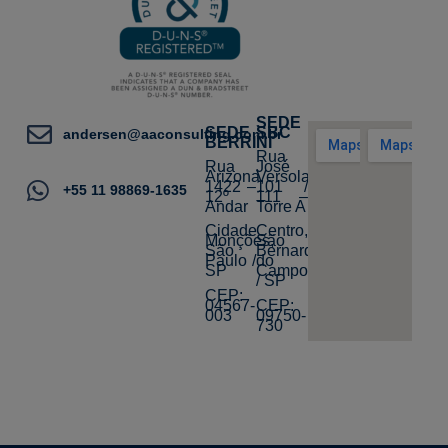
SEDE
SEDE
SBC
andersen@aaconsulting.com.br
BERRINI
Rua
Rua
José
Arizona,
Versolato,
1422 –
101 /
+55 11 98869-1635
12º
111 –
Andar
Torre A
Cidade
Centro,
Monções,
São
São
Bernardo
Paulo /
do
SP
Campo
/ SP
CEP:
04567-
CEP:
003
09750-
730