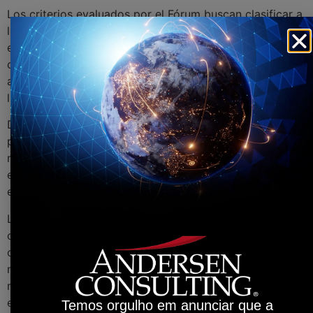
Los criterios evaluados por el Fórum buscan clasificar a
los países entre los más preparados para adaptar su
economía a la nueva revolución tecnológica, que tiene
como motores propulsores la robotización de
actividades y la tecnología 5G. Estos son los países
llamados “future-ready”.
Dos puntos evaluados llaman la atención positivamente
para Brasil. La capacidad de innovación y el tamaño del
mercado, colocando a nuestro país, respectivamente,
en 40º y 10º lugar, por encima de la media de los demás
evaluados.
Los puntos en los que Brasil dejó más a desear son,
claramente, fruto del actual escenario económico y, en
opinión de Luiz Albieri, no deberían contar tan
negativamente para la evaluación, ya que reflejan un
momento particular que el país está pasando. Ellos son:
estabilidad macroeconómica, mercado de consumo y
Temos orgulho em anunciar que a