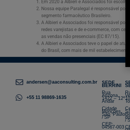
Em 2020 a Albieri e Associados foi escolhi
Nossa equipe Paralegal é responsável por 
segmento farmacêutico Brasileiro.
A Albieri e Associados foi responsável por 
redes varejistas e de e-commerce, com cente
as vendas não presenciais (EC 87/15).
A Albieri e Associados teve o papel de atu
do Brasil, com mais de mil estabelecimento
andersen@aaconsulting.com.br
SEDE
S
BERRINI
S
Rua
R
Arizona,
Ve
+55 11 98869-1635
1422 – 12º
10
Andar
To
Cidade
Ce
Monções,
S
São Paulo
Be
/ SP
d
/ 
CEP:
04567-003
C
0