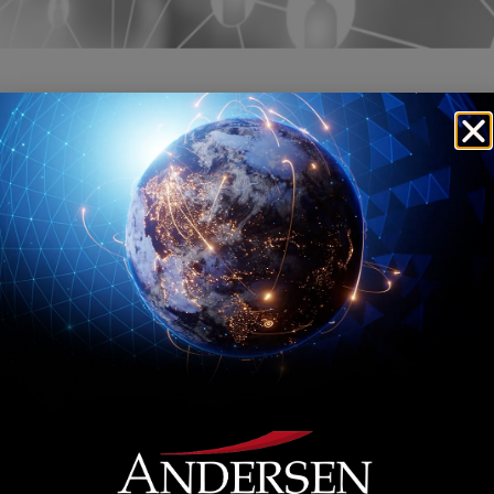
os às organizações, trabalhando de forma integrada às áreas d
gulatórios que as empresas estão sujeitas no Brasil.
ais
arias e Municípios
ais
istrativos de contratos sociais
e débito