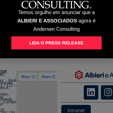
da como a parceira oficial de serviços paralegais de uma das ma
conduzir diferentes temas junto aos mais variados órgãos gov
Temos orgulho em anunciar que a
obter de forma extremamente ágil inúmeras inscrições estatuais 
ALBIERI E ASSOCIADOS
agora é
nas de lojas e centros de distribuição, quando da alteração con
Andersen Consulting
alizar a alteração de quadro societário, administradores e cont
LEIA O PRESS RELEASE
s e presença em todo o território nacional, passou por uma gran
EDE
BC
ua José
rsolato,
1 / 111 –
rre A
ntro,
ão
rnardo
o Campo
SP
Intranet
EP:
9750-730