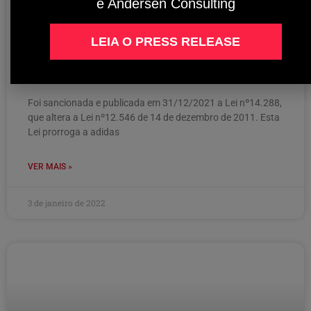
é Andersen Consulting
Lei nº14.288 – Prorrogação da
LEIA O PRESS RELEASE
Desoneração da Folha de Pagamento
até o final de 2023
Foi sancionada e publicada em 31/12/2021 a Lei nº14.288,
que altera a Lei nº12.546 de 14 de dezembro de 2011. Esta
Lei prorroga a adidas
VER MAIS »
3 de janeiro de 2022