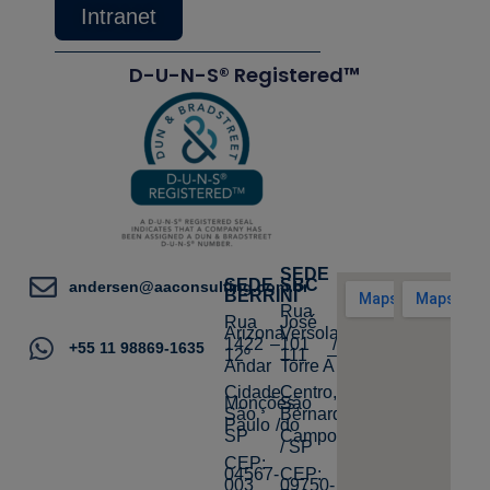
Intranet
D-U-N-S® Registered™
SEDE
SEDE
SBC
andersen@aaconsulting.com.br
BERRINI
Rua
Rua
José
Arizona,
Versolato,
1422 –
101 /
+55 11 98869-1635
12º
111 –
Andar
Torre A
Cidade
Centro,
Monções,
São
São
Bernardo
Paulo /
do
SP
Campo
/ SP
CEP:
04567-
CEP:
003
09750-