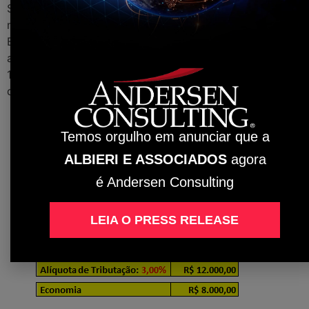
Seguimos com o exemplo de uma empresa com folha
mensal de R$100.000,00 (Cem Mil Reais) e uma Receita
Bruta de R$400.000,00 (Quatrocentos Mil Reais) e
aplicamos os percentuais de 4,50%, 3,00%, 2,00% e
1,00% para que se tenha uma ideia de vantagem ou
desvantagem.
Temos orgulho em anunciar que a
ALBIERI E ASSOCIADOS
agora
é Andersen Consulting
LEIA O PRESS RELEASE