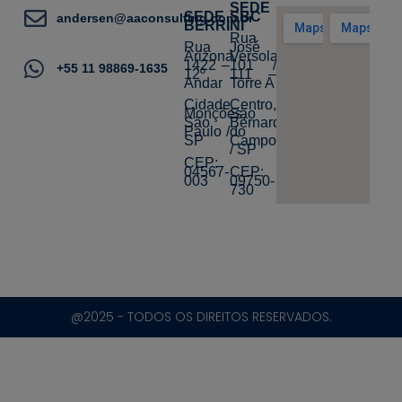
SEDE
SEDE
SBC
andersen@aaconsulting.com.br
BERRINI
Rua
Rua
José
Arizona,
Versolato,
1422 –
101 /
+55 11 98869-1635
12º
111 –
Andar
Torre A
Cidade
Centro,
Monções,
São
São
Bernardo
Paulo /
do
SP
Campo
/ SP
CEP:
04567-
CEP:
003
09750-
730
@2025 - TODOS OS DIREITOS RESERVADOS.