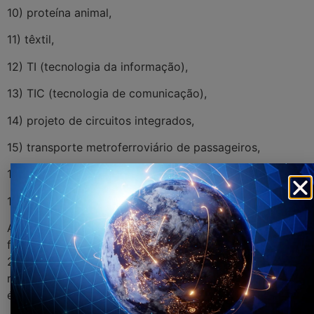
10) proteína animal,
11) têxtil,
12) TI (tecnologia da informação),
13) TIC (tecnologia de comunicação),
14) projeto de circuitos integrados,
15) transporte metroferroviário de passageiros,
16) transporte rodoviário coletivo,
17) transporte rodoviário de cargas.
As empresas devem fazer o cálculo do valor de sua
folha de pagamento e encontrar o valor referente aos
20% da parte patronal e comparar com o percentual
referente ao seu setor de atuação e com isso apurar se
é vantajoso ou não seguir com a desoneração.