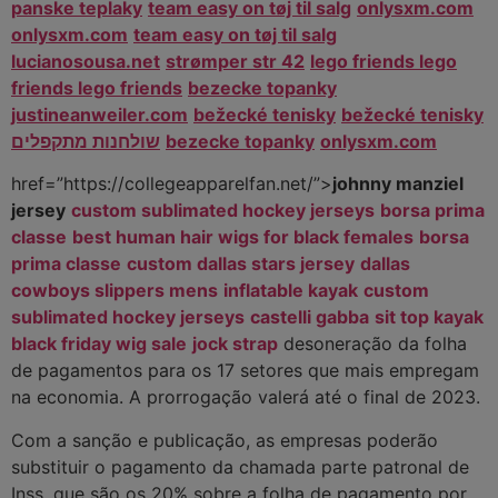
panske teplaky
team easy on tøj til salg
onlysxm.com
onlysxm.com
team easy on tøj til salg
lucianosousa.net
strømper str 42
lego friends lego
friends lego friends
bezecke topanky
justineanweiler.com
bežecké tenisky
bežecké tenisky
שולחנות מתקפלים
bezecke topanky
onlysxm.com
href=”https://collegeapparelfan.net/”>
johnny manziel
jersey
custom sublimated hockey jerseys
borsa prima
classe
best human hair wigs for black females
borsa
prima classe
custom dallas stars jersey
dallas
cowboys slippers mens
inflatable kayak
custom
sublimated hockey jerseys
castelli gabba
sit top kayak
black friday wig sale
jock strap
desoneração da folha
de pagamentos para os 17 setores que mais empregam
na economia. A prorrogação valerá até o final de 2023.
Com a sanção e publicação, as empresas poderão
substituir o pagamento da chamada parte patronal de
Inss, que são os 20% sobre a folha de pagamento por