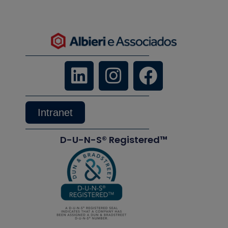
Intranet
D-U-N-S® Registered™