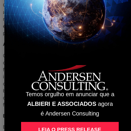
O empregador informará ao empregado sobre a
antecipação de suas férias com antecedência de, no
mínimo, quarenta e oito horas, por escrito ou por meio
eletrônico, com a indicação do período a ser gozado
pelo empregado.
Aproveitamento e a antecipação de feriados
Os empregadores poderão, durante o período de 120
dias a contar de 28/04/2021, antecipar o gozo de
feriados federais, estaduais, distritais e municipais,
incluídos os religiosos, e deverão notificar, por escrito
ou por meio eletrônico, o conjunto de empregados
beneficiados, com antecedência de, no mínimo,
Temos orgulho em anunciar que a
quarenta e oito horas, com a indicação expressa dos
ALBIERI E ASSOCIADOS
agora
feriados aproveitados.
é Andersen Consulting
Banco de Horas
Em caso de interrupção das atividades pelo
LEIA O PRESS RELEASE