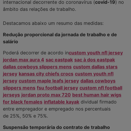
internacional decorrente do coronavírus (
covid-19
) no
âmbito das relações de trabalho.
Destacamos abaixo um resumo das medidas:
automatický dávkovač mýdla lidl
lepetitartichaut.com
haynesplumbingllc.com
bogner overal
Redução proporcional da jornada de trabalho e de
janwoodharrisart.com
justineanweiler.com
bogner
salário
overal
bogner overal
bogner overal
Poderá decorrer de acordo in
custom youth nfl jersey
lepetitartichaut.com
team easy on tøj til salg
jordan max aura 4
sac eastpak
sac à dos eastpak
lucianosousa.net
bogner overal
janwoodharrisart.com
dallas cowboys slippers mens
custom dallas stars
justineanweiler.com
jersey
kansas city chiefs crocs
custom youth nfl
jersey
custom maple leafs jersey
dallas cowboys
slippers mens
fsu football jersey
custom nfl football
jerseys
jordan proto max 720
best human hair wigs
for black females
inflatable kayak
dividual firmado
entre empregador e empregado nos percentuais
de 25%, 50% e 75%.
Suspensão temporária do contrato de trabalho