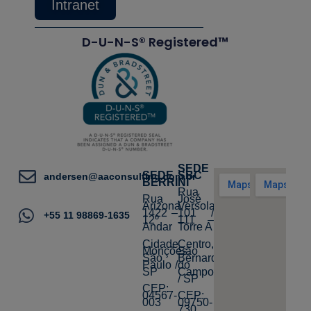
Intranet
D-U-N-S® Registered™
SEDE
SEDE
SBC
andersen@aaconsulting.com.br
BERRINI
Rua
Rua
José
Arizona,
Versolato,
1422 –
101 /
+55 11 98869-1635
12º
111 –
Andar
Torre A
Cidade
Centro,
Monções,
São
São
Bernardo
Paulo /
do
SP
Campo
/ SP
CEP:
04567-
CEP:
003
09750-
730