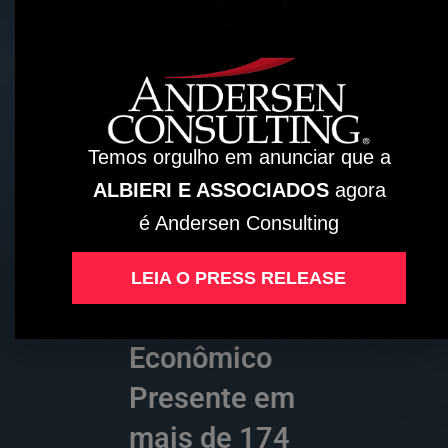
das 100
maiores
empresas do
Brasil são
Temos orgulho em anunciar que a
ALBIERI E ASSOCIADOS
agora
nossos
é Andersen Consulting
clientes,
segundo lista
LEIA O PRESS RELEASE
do Valor
Econômico
Presente em
mais de 174