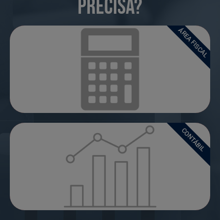
precisa?
ÁREA FISCAL​
.
CONTÁBIL​
.