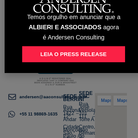
Temos orgulho em anunciar que a
Intranet
ALBIERI E ASSOCIADOS
agora
D-U-N-S® Registered™
é Andersen Consulting
LEIA O PRESS RELEASE
SEDE
SEDE
SBC
andersen@aaconsulting.com.br
BERRINI
Rua
Rua
José
Arizona,
Versolato,
1422 –
101 /
+55 11 98869-1635
12º
111 –
Andar
Torre A
Cidade
Centro,
Monções,
São
São
Bernardo
Paulo /
do