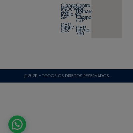
Cidade
Centro,
Monções,
São
São
Bernardo
Paulo /
do
SP
Campo
/ SP
CEP:
04567-
CEP:
003
09750-
730
@2025 - TODOS OS DIREITOS RESERVADOS.