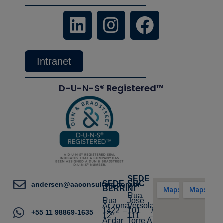
Intranet
D-U-N-S® Registered™
SEDE
SEDE
SBC
andersen@aaconsulting.com.br
BERRINI
Rua
Rua
José
Arizona,
Versolato,
1422 –
101 /
+55 11 98869-1635
12º
111 –
Andar
Torre A