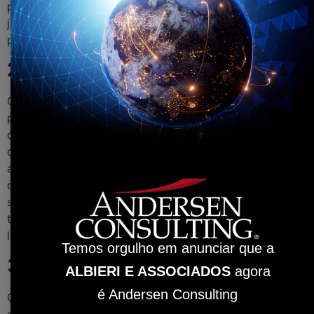
preocupações relacionadas à este regime são menores,
já que muitos deles são repassados para a empresa que
prestará serviços de terceirização.
2 – Profissionais preparados
Os setores financeiro, contábil e fiscal são repletos de
processos que vão desde atividades mais simples,
como pagamento de contas, até as mais complexas,
como cálculo e declaração de tributos, atendimentos a
auditorias e conciliações contábeis. Neste sentido,
quando o empresário opta por terceirizar parte deste
setor, poderá contar com profissionais especializados e
treinados da empresa de terceirização para executá-
los.
Temos orgulho em anunciar que a
3- Resultados
ALBIERI E ASSOCIADOS
agora
é Andersen Consulting
O empresário que optar pela terceirização poderá
contar com os melhores resultados para o