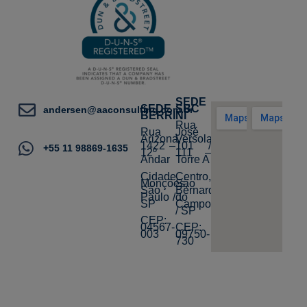
SEDE
SEDE
SBC
andersen@aaconsulting.com.br
BERRINI
Rua
Rua
José
Arizona,
Versolato,
1422 –
101 /
+55 11 98869-1635
12º
111 –
Andar
Torre A
Cidade
Centro,
Monções,
São
São
Bernardo
Paulo /
do
SP
Campo
/ SP
CEP:
04567-
CEP:
003
09750-
730