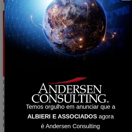
el 2019
Diversos indicadores positivos están flirteando con este
inicio de año y las buenas perspectivas para el 2019
van tomando forma. El último de ellos actualizado el 8
de enero, por la ANFAVEA, fueron las ventas
Temos orgulho em anunciar que a
automovilísticas registradas en el cierre del año. Saldo
ALBIERI E ASSOCIADOS
agora
positivo de doble dígito, con destaque de crecimiento
por encima del 40 […]
é Andersen Consulting